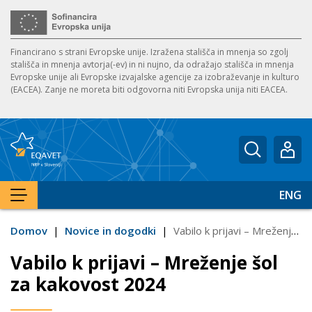
Financirano s strani Evropske unije. Izražena stališča in mnenja so zgolj
stališča in mnenja avtorja(-ev) in ni nujno, da odražajo stališča in mnenja
Evropske unije ali Evropske izvajalske agencije za izobraževanje in kulturo
(EACEA). Zanje ne moreta biti odgovorna niti Evropska unija niti EACEA.
Vnesite 
ENG
PRIKAŽI MENI
Domov
|
Novice in dogodki
|
Vabilo k prijavi – Mreženje šol za kakovost 2024
Vabilo k prijavi – Mreženje šol
za kakovost 2024