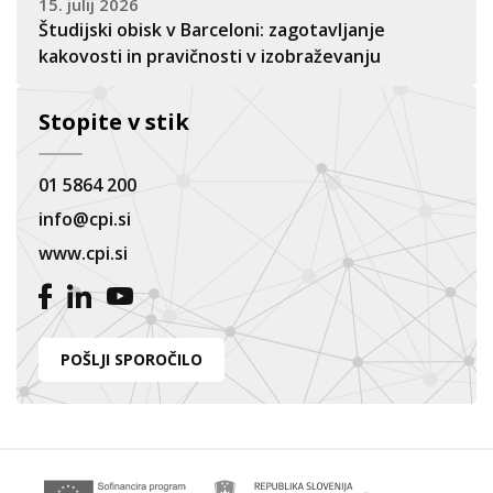
15. julij 2026
Študijski obisk v Barceloni: zagotavljanje
kakovosti in pravičnosti v izobraževanju
Stopite v stik
01 5864 200
info@cpi.si
www.cpi.si
POŠLJI SPOROČILO