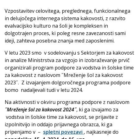
Vzpostavitev celovitega, preglednega, funkcionalnega
in delujočega internega sistema kakovosti, z razvito
evalvacijsko kulturo na šoli je kompleksen in
dolgotrajen proces, ki poleg resne zavezanosti sami
ideji, zahteva posebna znanja med zaposlenimi.
V letu 2023 smo v sodelovanju s Sektorjem za kakovost
in analize Ministrstva za vzgojo in izobraževanje prvič
organizirali program podpore za vodstva in šolske time
za kakovost z naslovom ˝Mreženje šol za kakovost
2023˝. Z izvajanjem dolgoročnega programa podpore
bomo nadaljevali tudi v letu 2024.
Na aktivnosti v okviru programa podpore z naslovom
˝Mreženje šol za kakovost 2024˝
, ki ga izvajamo za
vodstva in šolske time za kakovost, se prijavite z
izpolnitvijo in oddajo prijavnega obrazca, ki ga
pripenjamo v –
spletni povezavi
, najkasneje do