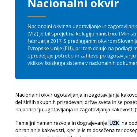
Nacionalni okvir
Aktivnosti
Ugotavljanje in zagotavljanje ka
Mednarodno sodelovanje
Izhodišča pri zagotavljanju kakovosti PSIU v Slov
Ekipa EQAVET NRP
Nacionalni okvir za ugotavljanje in zagotavljan
Nacionalna poročila o kakovosti SPSI
(VIZ) je bil sprejet na kolegiju ministrice (Mini
februarja 2017. S predlaganim okvirom Slovenij
Evropske Unije (EU), pri tem deluje na podlagi 
opredeljuje potrebo in zahteve po ugotavljanju 
vidikov šolskega sistema v nacionalnih dokumen
Nacionalni okvir ugotavljanja in zagotavljanja kakovos
del širših skupnih prizadevanj držav sveta in še poseb
na področju ugotavljanja in zagotavljanja kakovosti 
Temeljni namen razvoja in dograjevanje
UZK
na podr
ohranjanje kakovosti, kjer je le ta dosežena ter doseg