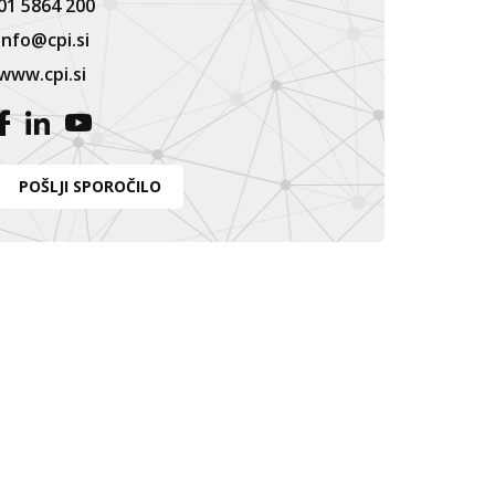
01 5864 200
info@cpi.si
www.cpi.si
POŠLJI SPOROČILO