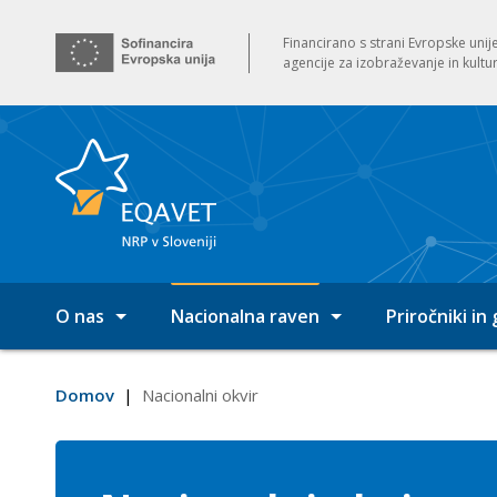
Financirano s strani Evropske unije
agencije za izobraževanje in kultu
O nas
Nacionalna raven
Priročniki in
EQAVET NRP v Sloveniji
Zakonodaja
Domov
|
Nacionalni okvir
Namen delovanja
Nacionalni okvir za UZK na področju VIZ
Cilji
Nacionalni kazalniki kakovosti SPSI