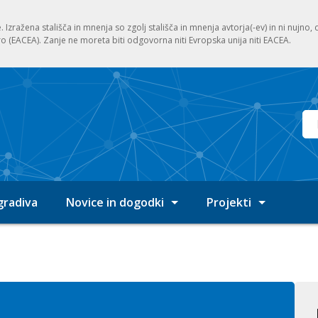
. Izražena stališča in mnenja so zgolj stališča in mnenja avtorja(-ev) in ni nujno
ro (EACEA). Zanje ne moreta biti odgovorna niti Evropska unija niti EACEA.
Vn
 gradiva
Novice in dogodki
Projekti
Pregled novic
EQAVETNRP SLO 202
Prijava na E-novice
EQAVETNRP SLO 202
EQAVET 2019 – 2021