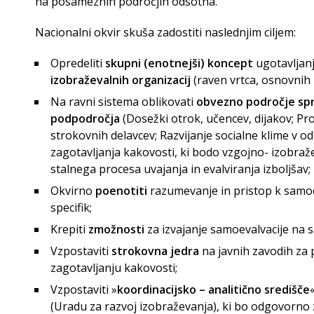
na posameznih področjih odsotna.
Nacionalni okvir skuša zadostiti naslednjim ciljem:
Opredeliti
skupni (enotnejši) koncept
ugotavljanj
izobraževalnih organizacij
(raven vrtca, osnovnih i
Na ravni sistema oblikovati
obvezno področje sp
podpodročja
(Dosežki otrok, učencev, dijakov; Prof
strokovnih delavcev; Razvijanje socialne klime v odd
zagotavljanja kakovosti, ki bodo vzgojno- izobra
stalnega procesa uvajanja in evalviranja izboljšav;
Okvirno
poenotiti
razumevanje in pristop k samoe
specifik;
Krepiti
zmožnosti
za izvajanje samoevalvacije na si
Vzpostaviti
strokovna jedra
na javnih zavodih za 
zagotavljanju kakovosti;
Vzpostaviti »
koordinacijsko – analitično
središče
(Uradu za razvoj izobraževanja), ki bo odgovorno