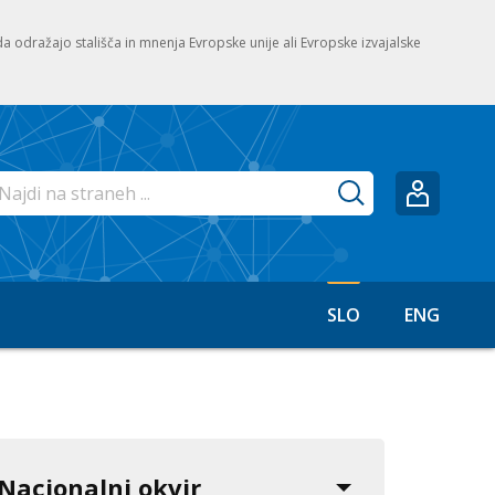
, da odražajo stališča in mnenja Evropske unije ali Evropske izvajalske
esite ključne besede za iskanje po spletnem mestu
SLO
ENG
3
1
Nacionalni okvir