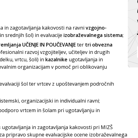
a in zagotavljanja kakovosti na ravni
vzgojno-
n srednjih šol) in evalvacije
izobraževalnega sistema
;
remljanja
UČENJE IN POUČEVANJE
ter
tri obvezna
esionalni razvoj vzgojiteljev, učiteljev in drugih
elku, vrtcu, šoli) in
kazalnike
ugotavljanja in
ževalnim organizacijam v pomoč pri oblikovanju
valvaciji šol ter vrtcev z upoštevanjem področnih
stemski, organizacijski in individualni ravni;
podporo vrtcem in šolam pri ugotavljanju in
« ugotavljanja in zagotavljanja kakovosti pri MIZŠ
 za pripravo skupne evalvacijske ocene izobraževalnega