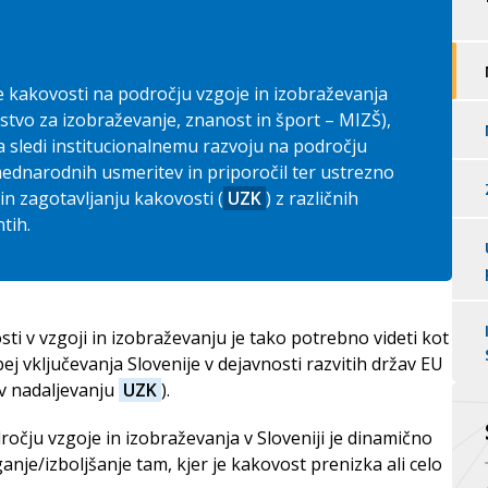
kovosti na področju VIZ
EQAVET 2017 – 2019
eniji
OPK
je kakovosti na področju vzgoje in izobraževanja
EQAVET 2016
strstvo za izobraževanje, znanost in šport – MIZŠ),
VARE
a sledi institucionalnemu razvoju na področju
mednarodnih usmeritev in priporočil ter ustrezno
ESQA
in zagotavljanju kakovosti (
UZK
) z različnih
tih.
ti v vzgoji in izobraževanju je tako potrebno videti kot
ej vključevanja Slovenije v dejavnosti razvitih držav EU
(v nadaljevanju
UZK
).
očju vzgoje in izobraževanja v Sloveniji je dinamično
anje/izboljšanje tam, kjer je kakovost prenizka ali celo