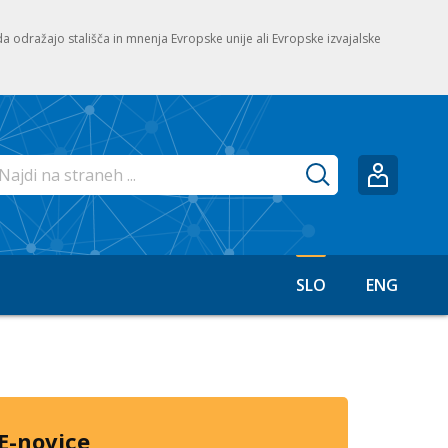
, da odražajo stališča in mnenja Evropske unije ali Evropske izvajalske
esite ključne besede za iskanje po spletnem mestu
SLO
ENG
3
1
E-novice