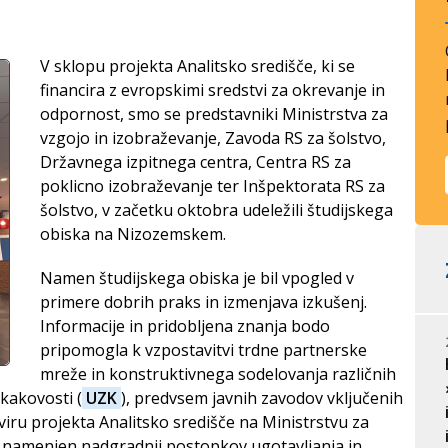
kovosti na področju VIZ
EQAVET 2017 – 2019
eniji
OPK
V sklopu projekta Analitsko središče, ki se
EQAVET 2016
financira z evropskimi sredstvi za okrevanje in
odpornost, smo se predstavniki Ministrstva za
VARE
vzgojo in izobraževanje, Zavoda RS za šolstvo,
ESQA
Državnega izpitnega centra, Centra RS za
poklicno izobraževanje ter Inšpektorata RS za
šolstvo, v začetku oktobra udeležili študijskega
obiska na Nizozemskem.
Namen študijskega obiska je bil vpogled v
primere dobrih praks in izmenjava izkušenj.
Informacije in pridobljena znanja bodo
pripomogla k vzpostavitvi trdne partnerske
mreže in konstruktivnega sodelovanja različnih
kakovosti (
UZK
), predvsem javnih zavodov vključenih
kviru projekta Analitsko središče na Ministrstvu za
je namenjen nadgradnji postopkov ugotavljanja in