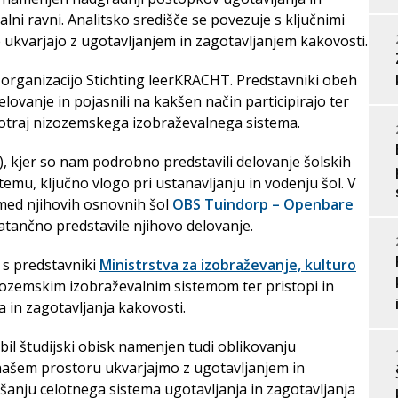
alni ravni. Analitsko središče se povezuje s ključnimi
 ukvarjajo z ugotavljanjem in zagotavljanjem kakovosti.
 organizacijo Stichting leerKRACHT. Predstavniki obeh
lovanje in pojasnili na kakšen način participirajo ter
znotraj nizozemskega izobraževalnega sistema.
 kjer so nam podrobno predstavili delovanje šolskih
mu, ključno vlogo pri ustanavljanju in vodenju šol. V
zmed njihovih osnovnih šol
OBS Tuindorp – Openbare
 natančno predstavile njihovo delovanje.
 s predstavniki
Ministrstva za izobraževanje, kulturo
izozemskim izobraževalnim sistemom ter pristopi in
 in zagotavljanja kakovosti.
bil študijski obisk namenjen tudi oblikovanju
v našem prostoru ukvarjajmo z ugotavljanjem in
šanju celotnega sistema ugotavljanja in zagotavljanja