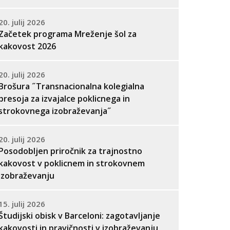
20. julij 2026
Začetek programa Mreženje šol za
kakovost 2026
20. julij 2026
Brošura ˝Transnacionalna kolegialna
presoja za izvajalce poklicnega in
strokovnega izobraževanja˝
20. julij 2026
Posodobljen priročnik za trajnostno
kakovost v poklicnem in strokovnem
izobraževanju
15. julij 2026
Študijski obisk v Barceloni: zagotavljanje
kakovosti in pravičnosti v izobraževanju