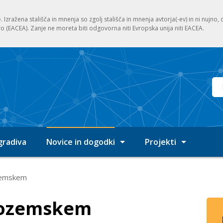
. Izražena stališča in mnenja so zgolj stališča in mnenja avtorja(-ev) in ni nujno
ro (EACEA). Zanje ne moreta biti odgovorna niti Evropska unija niti EACEA.
Vn
 gradiva
Novice in dogodki
Projekti
Pregled novic
EQAVETNRP SLO 202
ozemskem
Prijava na E-novice
EQAVETNRP SLO 202
izozemskem
EQAVET 2019 – 2021