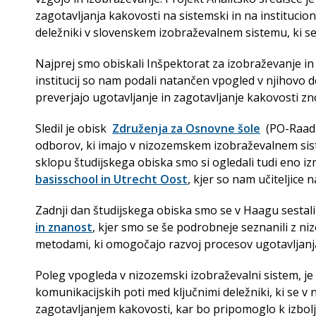
zagotavljanja kakovosti na sistemski in na institucion
deležniki v slovenskem izobraževalnem sistemu, ki se
Najprej smo obiskali Inšpektorat za izobraževanje in
institucij so nam podali natančen vpogled v njihovo de
preverjajo ugotavljanje in zagotavljanje kakovosti 
Sledil je obisk
Združenja za Osnovne šole
(PO-Raad),
odborov, ki imajo v nizozemskem izobraževalnem siste
sklopu študijskega obiska smo si ogledali tudi eno i
basisschool in Utrecht Oost
, kjer so nam učiteljice
Zadnji dan študijskega obiska smo se v Haagu sestali
in znanost
, kjer smo se še podrobneje seznanili z n
metodami, ki omogočajo razvoj procesov ugotavljanja
Poleg vpogleda v nizozemski izobraževalni sistem, je 
komunikacijskih poti med ključnimi deležniki, ki se 
zagotavljanjem kakovosti, kar bo pripomoglo k izbolj