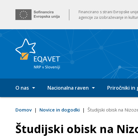
Financirano s strani Evropske unije
agencije za izobraževanje in kultu
O nas
Nacionalna raven
Priročniki in
EQAVET NRP v Sloveniji
Zakonodaja
Domov
|
Novice in dogodki
|
Študijski obisk na Niz
Namen delovanja
Nacionalni okvir za UZK na področju VIZ
Študijski obisk na N
Cilji
Nacionalni kazalniki kakovosti SPSI