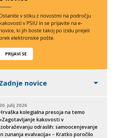
Ostanite v stiku z novostmi na področju
kakovosti v PSIU in se prijavite na e-
novice, ki jih boste takoj po izidu prejeli
prek elektronske pošte.
PRIJAVI SE
Zadnje novice
20. julij 2026
Hrvaška kolegialna presoja na temo
»Zagotavljanje kakovosti v
izobraževanju odraslih: samoocenjevanje
in zunanja evalvacija« – Kratko poročilo