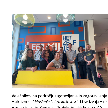
Aktivnosti
Ugotavljanje in zagotavljanje ka
Mednarodno sodelovanje
Izhodišča pri zagotavljanju kakovosti PSIU v Slov
Ekipa EQAVET NRP
Nacionalna poročila o kakovosti SPSI
deležnikov na področju ugotavljanja in zagotavljanja 
v aktivnost ˝
Mreženje šol za kakovost˝,
ki se izvaja v o
vzgojo in izobraževanje. Projekt Analitsko središče 