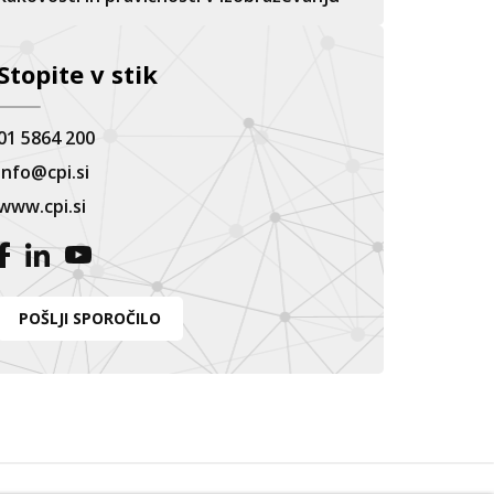
Stopite v stik
01 5864 200
info@cpi.si
www.cpi.si
POŠLJI SPOROČILO